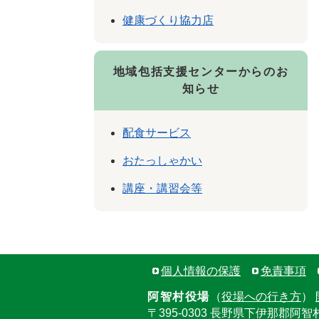
健康づくり協力店
地域包括支援センターからのお
知らせ
配食サービス
おたっしゃかい
講座・講習会等
個人情報の保護
免責事項
阿智村役場
（
役場への行き方
）
〒395-0303 長野県下伊那郡阿智