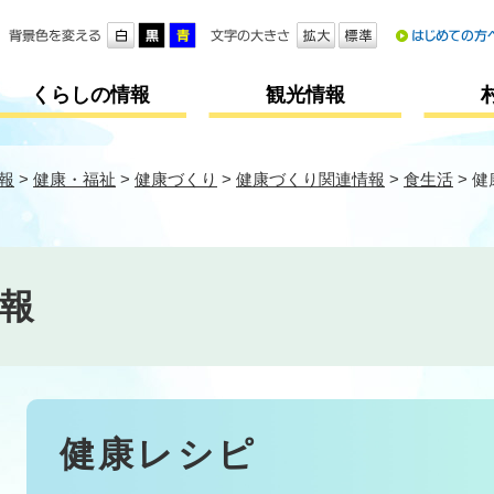
メニューを飛ばして本文へ
くらしの情報
観光情報
報
>
健康・福祉
>
健康づくり
>
健康づくり関連情報
>
食生活
>
健
報
本
健康レシピ
文