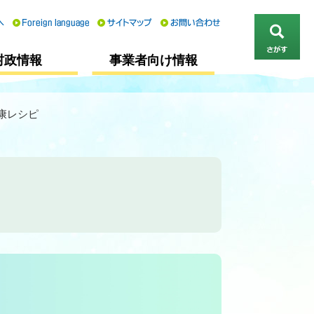
さ
村政情報
事業者向け情報
が
す
康レシピ