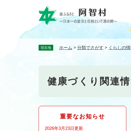
ペ
ー
ジ
の
先
頭
で
ホーム
>
分類でさがす
>
くらしの情
現在地
す
。
健康づくり関連情
重要なお知らせ
2026年3月23日更新