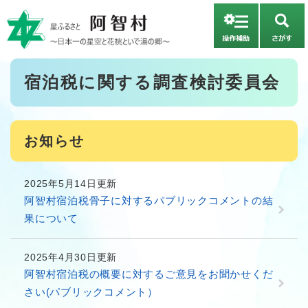
ペ
メニューを飛ばして本文へ
ー
さ
ジ
が
の
す
先
本
宿泊税に関する調査検討委員会
頭
文
で
す
。
お知らせ
2025年5月14日更新
阿智村宿泊税骨子に対するパブリックコメントの結
果について
2025年4月30日更新
阿智村宿泊税の概要に対するご意見をお聞かせくだ
さい(パブリックコメント）