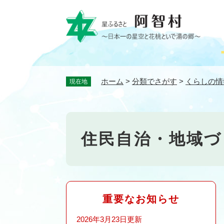
ペ
ー
ジ
の
先
頭
で
ホーム
>
分類でさがす
>
くらしの情
現在地
す
。
住民自治・地域づ
重要なお知らせ
2026年3月23日更新