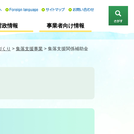
さ
村政情報
事業者向け情報
が
す
づくり
>
集落支援事業
>
集落支援関係補助金