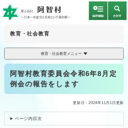
ペ
メニューを飛ばして本文へ
ー
さ
ジ
が
の
す
先
頭
教育・社会教育
で
す
。
教育・社会教育メニュー
本
阿智村教育委員会令和6年8月定
文
例会の報告をします
更新日：2024年11月1日更新
ページ内目次