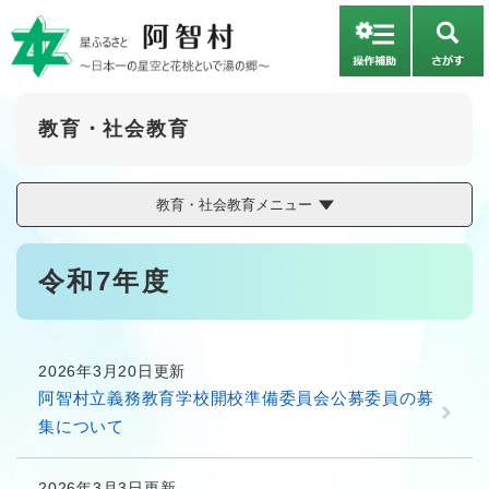
ペ
メニューを飛ばして本文へ
ー
さ
ジ
が
の
す
先
頭
教育・社会教育
で
す
。
教育・社会教育メニュー
本
令和7年度
文
2026年3月20日更新
阿智村立義務教育学校開校準備委員会公募委員の募
集について
2026年3月3日更新