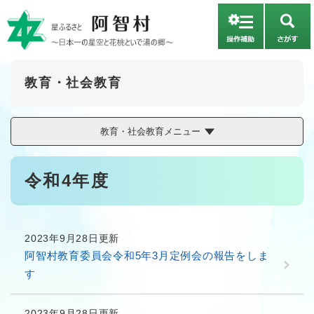
ペ
メニューを飛ばして本文へ
ー
さ
ジ
が
の
す
先
頭
教育・社会教育
で
す
。
教育・社会教育メニュー
本
令和4年度
文
2023年9月28日更新
阿智村教育委員会令和5年3月定例会の報告をしま
す
2023年9月28日更新