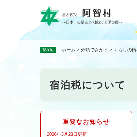
ペ
ー
ジ
の
先
頭
で
ホーム
>
分類でさがす
>
くらしの情
現在地
す
。
宿泊税について
重要なお知らせ
2026年3月23日更新