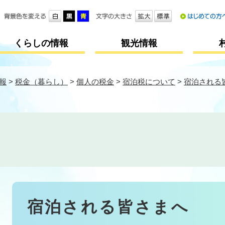
メニューを飛ばして本文へ
くらしの情報
観光情報
報
>
税金（暮らし）
>
個人の税金
>
宿泊税について
>
宿泊される
本
宿泊される皆さまへ
文