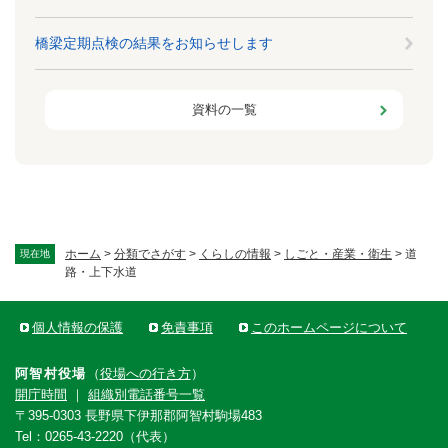
橋梁定期点検の結果をお知らせします
資料の一覧
ホーム
>
分類でさがす
>
くらしの情報
>
しごと・産業・衛生
>
道
現在地
路・上下水道
個人情報の保護
免責事項
このホームページについて
阿智村役場
（
役場への行き方
）
開庁時間
｜
組織別電話番号一覧
〒395-0303 長野県下伊那郡阿智村駒場483
Tel：0265-43-2220（代表）