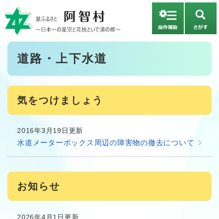
ペ
メニューを飛ばして本文へ
ー
さ
ジ
が
の
す
先
本
道路・上下水道
頭
文
で
す
。
気をつけましょう
2016年3月19日更新
水道メーターボックス周辺の障害物の撤去について
お知らせ
2026年4月1日更新