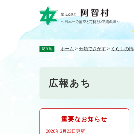
ペ
ー
ジ
の
先
頭
で
ホーム
>
分類でさがす
>
くらしの情
現在地
す
。
広報あち
重要なお知らせ
2026年3月23日更新