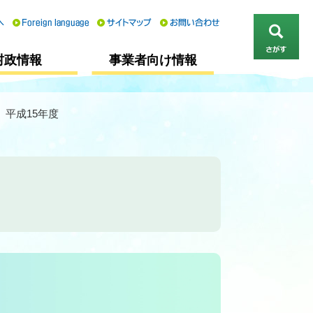
さ
村政情報
事業者向け情報
が
す
 平成15年度