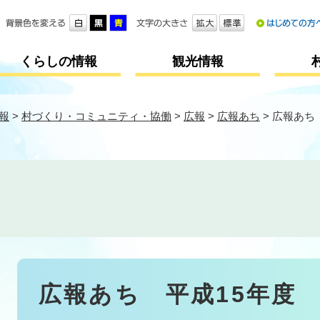
メニューを飛ばして本文へ
くらしの情報
観光情報
報
>
村づくり・コミュニティ・協働
>
広報
>
広報あち
>
広報あち
本
広報あち 平成15年度
文