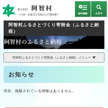
ペ
メニューを飛ばして本文へ
ー
さ
ジ
が
の
す
先
阿智村ふるさとづくり寄附金（ふるさと納
頭
税）
で
す
。
阿智村ふるさとづくり寄附金（ふるさと納税）メニュー
本
お知らせ
文
現在、掲載されている情報はありません。