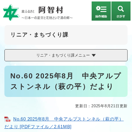
ペ
メニューを飛ばして本文へ
ー
さ
ジ
が
の
す
先
頭
リニア・まちづくり課
で
す
。
リニア・まちづくり課メニュー
本
No.60 2025年8月 中央アルプ
文
ストンネル（萩の平）だより
更新日：2025年8月21日更新
No.60 2025年8月 中央アルプストンネル（萩の平）
だより [PDFファイル／2.61MB]