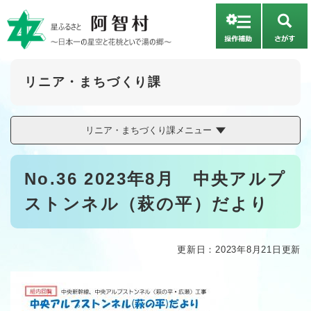
ペ
メニューを飛ばして本文へ
ー
さ
ジ
が
の
す
先
頭
リニア・まちづくり課
で
す
。
リニア・まちづくり課メニュー
本
No.36 2023年8月 中央アルプ
文
ストンネル（萩の平）だより
更新日：2023年8月21日更新