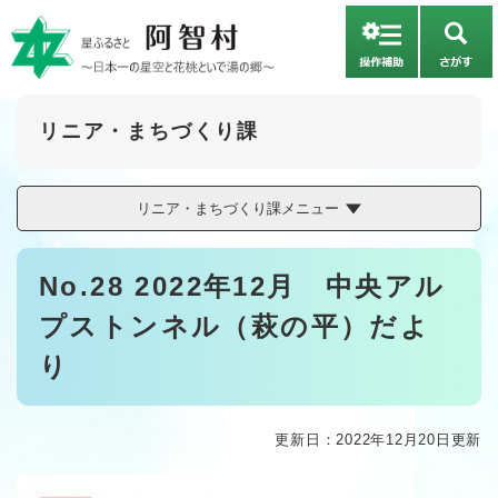
ペ
メニューを飛ばして本文へ
ー
さ
ジ
が
の
す
先
頭
リニア・まちづくり課
で
す
。
リニア・まちづくり課メニュー
本
No.28 2022年12月 中央アル
文
プストンネル（萩の平）だよ
り
更新日：2022年12月20日更新