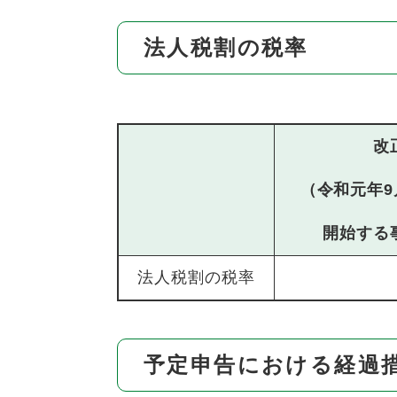
法人税割の税率
改
（令和元年9
開始する
法人税割の税率
予定申告における経過