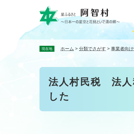
ペ
ー
ジ
の
先
頭
で
ホーム
>
分類でさがす
>
事業者向け
現在地
す
。
本
法人村民税 法人
文
した