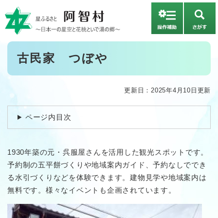
ペ
メニューを飛ばして本文へ
ー
さ
ジ
が
の
す
先
本
古民家 つぼや
頭
文
で
す
。
更新日：2025年4月10日更新
ページ内目次
1930年築の元・呉服屋さんを活用した観光スポットです。
予約制の五平餅づくりや地域案内ガイド、予約なしででき
る水引づくりなどを体験できます。建物見学や地域案内は
無料です。様々なイベントも企画されています。