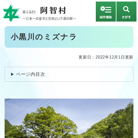
ペ
メニューを飛ばして本文へ
ー
さ
ジ
が
の
す
先
本
小黒川のミズナラ
頭
文
で
す
。
更新日：2022年12月1日更新
ページ内目次