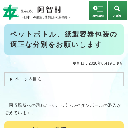
ペ
メニューを飛ばして本文へ
ー
さ
ジ
が
の
す
先
本
ペットボトル、紙製容器包装の
頭
文
で
適正な分別をお願いします
す
。
更新日：2016年8月19日更新
ページ内目次
回収場所への汚れたペットボトルやダンボールの混入が
増えています。