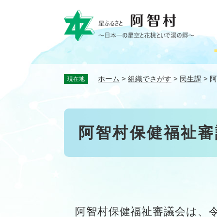
ペ
ー
ジ
の
先
頭
で
ホーム
>
組織でさがす
>
民生課
>
阿
現在地
す
。
本
阿智村保健福祉審
文
阿智村保健福祉審議会は、令