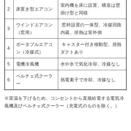
室内機を床に設置、構造は壁
2
床置き型エアコン
掛け型と同様
ウインドエアコン
窓枠設置の一体型、冷媒回路
3
（窓用）
内蔵、排熱は室外側
ポータブルエアコ
キャスター付き移動型、排熱
4
ン（冷媒式）
ダクトあり
5
電機冷風機
水や氷で気化冷却、冷媒なし
ペルチェ式クーラ
6
熱電素子で冷却、冷媒なし
ー
※室温を下げるため、コンセントから直接給電する電気冷
風機及びペルチェ式クーラー（充電式のものを除く。）