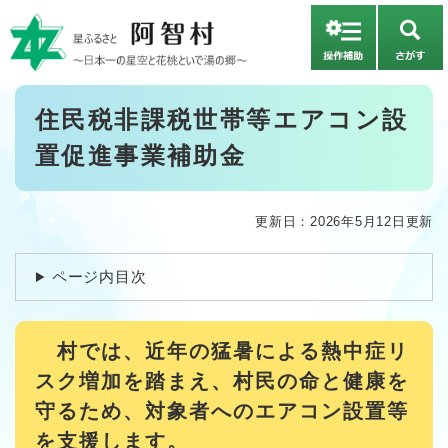
ペ
メニューを飛ばして本文へ
ー
さ
ジ
が
の
す
先
本
住民税非課税世帯等エアコン設
頭
文
で
置促進事業補助金
す
。
更新日：2026年5月12日更新
ページ内目次
村では、近年の猛暑による熱中症リ
スク増加を踏まえ、村民の命と健康を
守るため、対象者へのエアコン設置等
を支援します。