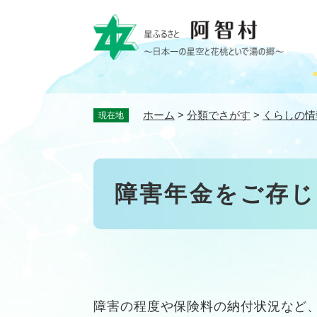
ペ
ー
ジ
の
先
頭
で
ホーム
>
分類でさがす
>
くらしの情
現在地
す
。
本
障害年金をご存じ
文
障害の程度や保険料の納付状況など