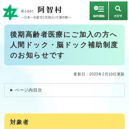
ペ
メニューを飛ばして本文へ
ー
さ
ジ
が
の
す
先
本
後期高齢者医療にご加入の方へ
頭
文
で
人間ドック・脳ドック補助制度
す
。
のお知らせです
更新日：2023年2月10日更新
ページ内目次
対象者