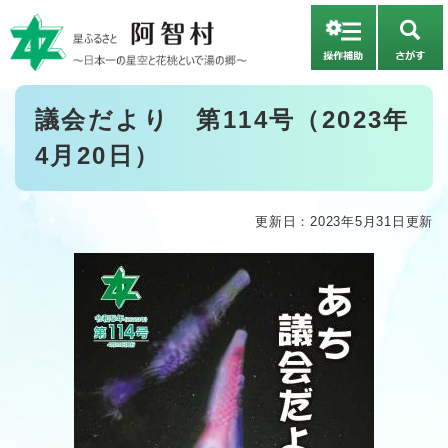
ペ
メニューを飛ばして本文へ
ー
さ
ジ
が
の
す
先
本
議会だより 第114号（2023年
頭
文
で
4月20日）
す
。
更新日：2023年5月31日更新