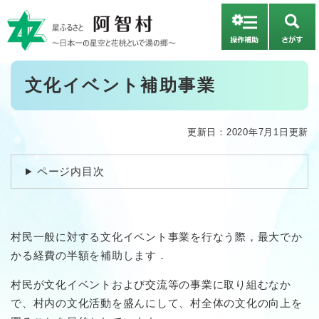
ペ
メニューを飛ばして本文へ
ー
さ
ジ
が
の
す
先
本
文化イベント補助事業
頭
文
で
す
。
更新日：2020年7月1日更新
ページ内目次
村民一般に対する文化イベント事業を行なう際，最大でか
かる経費の半額を補助します．
村民が文化イベントおよび交流等の事業に取り組むなか
で、村内の文化活動を盛んにして、村全体の文化の向上を