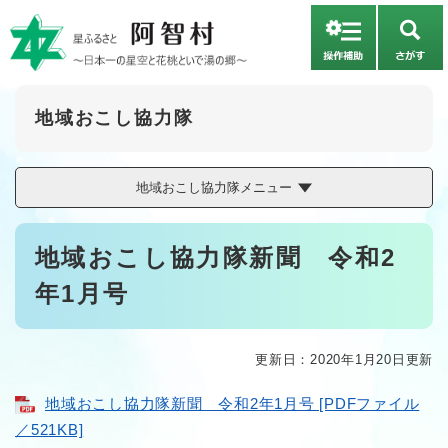
ペ
メニューを飛ばして本文へ
ー
さ
ジ
が
の
す
先
頭
地域おこし協力隊
で
す
。
地域おこし協力隊メニュー
本
地域おこし協力隊新聞 令和2
文
年1月号
更新日：2020年1月20日更新
地域おこし協力隊新聞 令和2年1月号 [PDFファイル
／521KB]