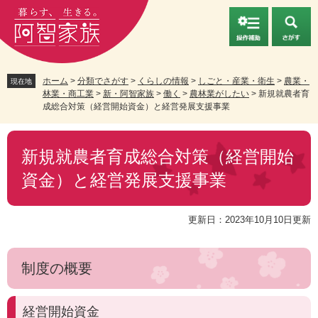
ペ
メ
ー
ニ
ジ
ュ
の
ー
先
を
頭
飛
ホーム
>
分類でさがす
>
くらしの情報
>
しごと・産業・衛生
>
農業・
現在地
林業・商工業
>
新・阿智家族
>
働く
>
農林業がしたい
>
新規就農者育
で
ば
成総合対策（経営開始資金）と経営発展支援事業
す。
し
て
本
本
文
新規就農者育成総合対策（経営開始
文
へ
資金）と経営発展支援事業
更新日：2023年10月10日更新
制度の概要
経営開始資金