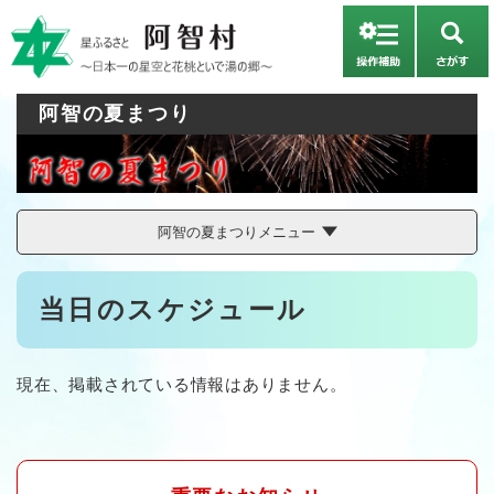
ペ
メニューを飛ばして本文へ
ー
さ
ジ
が
の
す
先
阿智の夏まつり
頭
で
す
。
阿智の夏まつりメニュー
本
当日のスケジュール
文
現在、掲載されている情報はありません。