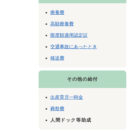
療養費
高額療養費
限度額適用認定証
交通事故にあったとき
移送費
その他の給付
出産育児一時金
葬祭費
人間ドック等助成