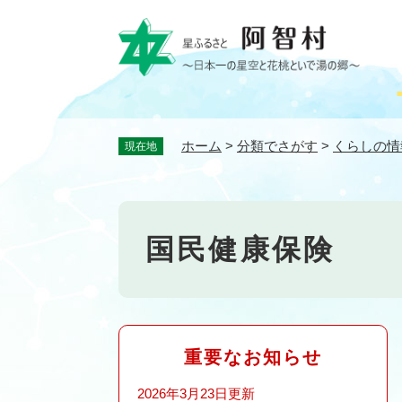
ペ
ー
ジ
の
先
頭
で
ホーム
>
分類でさがす
>
くらしの情
現在地
す
。
国民健康保険
重要なお知らせ
2026年3月23日更新