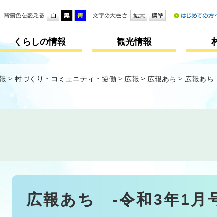
メニューを飛ばして本文へ
くらしの情報
観光情報
報
>
村づくり・コミュニティ・協働
>
広報
>
広報あち
>
広報あち 
本
広報あち -令和3年1月号(
文