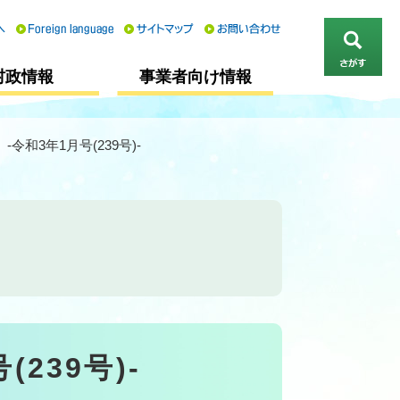
さ
村政情報
事業者向け情報
が
す
-令和3年1月号(239号)-
239号)-