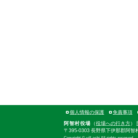
個人情報の保護
免責事項
阿智村役場
（
役場への行き方
）
〒395-0303 長野県下伊那郡阿智
Copyright © vill.achi All rights reserved.