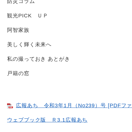
防災コラム
観光PICK ＵＰ
阿智家族
美しく輝く未来へ
私の撮っておき あとがき
戸籍の窓
広報あち 令和3年1月（No239）号 [PDFファイ
ウェブブック版 Ｒ3.1広報あち