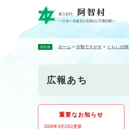
ペ
ー
ジ
の
先
頭
で
ホーム
>
分類でさがす
>
くらしの情
現在地
す
。
広報あち
重要なお知らせ
2026年3月23日更新