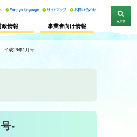
さ
村政情報
事業者向け情報
が
す
-平成29年1月号-
号-