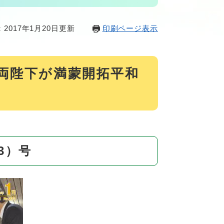
2017年1月20日更新
印刷ページ表示
后両陛下が満蒙開拓平和
3）号