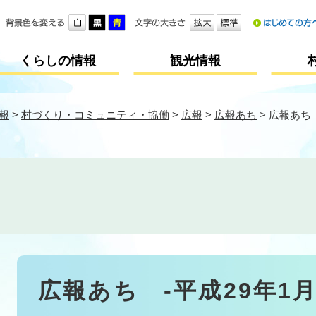
メニューを飛ばして本文へ
くらしの情報
観光情報
報
>
村づくり・コミュニティ・協働
>
広報
>
広報あち
>
広報あち 
本
広報あち -平成29年1月
文