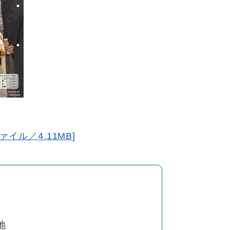
ァイル／4.11MB]
地