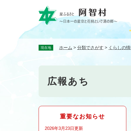
ペ
ー
ジ
の
先
頭
で
ホーム
>
分類でさがす
>
くらしの情
現在地
す
。
広報あち
重要なお知らせ
2026年3月23日更新