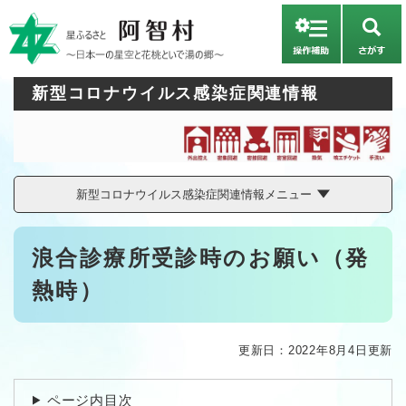
ペ
メニューを飛ばして本文へ
ー
さ
ジ
が
の
す
先
新型コロナウイルス感染症関連情報
頭
で
す
。
新型コロナウイルス感染症関連情報メニュー
本
浪合診療所受診時のお願い（発
文
熱時）
更新日：2022年8月4日更新
ページ内目次