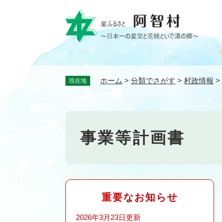
ペ
ー
ジ
の
先
頭
で
ホーム
>
分類でさがす
>
村政情報
>
現在地
す
。
事業等計画書
重要なお知らせ
2026年3月23日更新