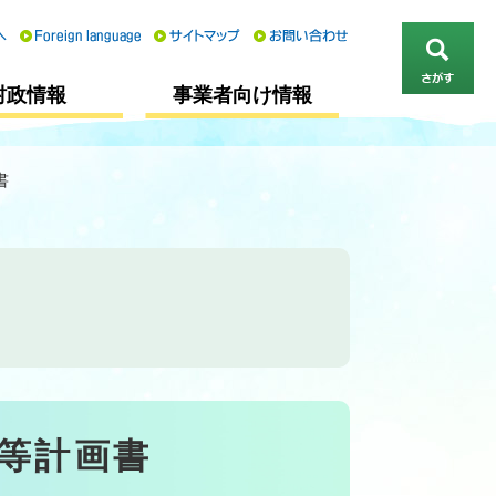
さ
村政情報
事業者向け情報
が
す
書
等計画書