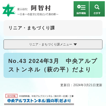
ペ
メニューを飛ばして本文へ
ー
さ
ジ
が
の
す
先
頭
リニア・まちづくり課
で
す
。
リニア・まちづくり課メニュー
本
No.43 2024年3月 中央アルプ
文
ストンネル（萩の平）だより
更新日：2024年3月21日更新