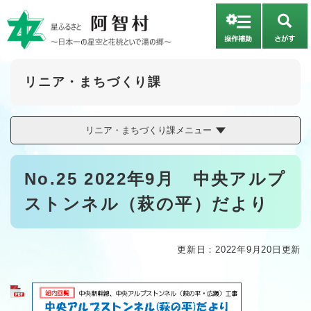
ペ
メニューを飛ばして本文へ
ー
さ
ジ
が
の
す
先
頭
リニア・まちづくり課
で
す
。
リニア・まちづくり課メニュー
本
No.25 2022年9月 中央アルプ
文
ストンネル（萩の平）だより
更新日：2022年9月20日更新