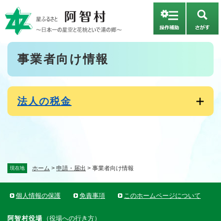
ペ
メニューを飛ばして本文へ
ー
さ
ジ
が
の
す
先
本
事業者向け情報
頭
文
で
す
。
法人の税金
ホーム
>
申請・届出
>
事業者向け情報
現在地
個人情報の保護
免責事項
このホームページについて
阿智村役場
（
役場への行き方
）