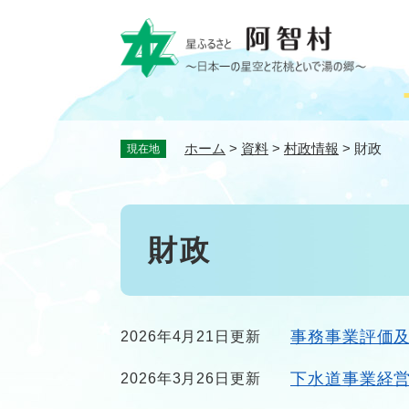
ペ
ー
ジ
の
先
頭
で
ホーム
>
資料
>
村政情報
>
財政
現在地
す
。
本
財政
文
事務事業評価
2026年4月21日更新
下水道事業経
2026年3月26日更新