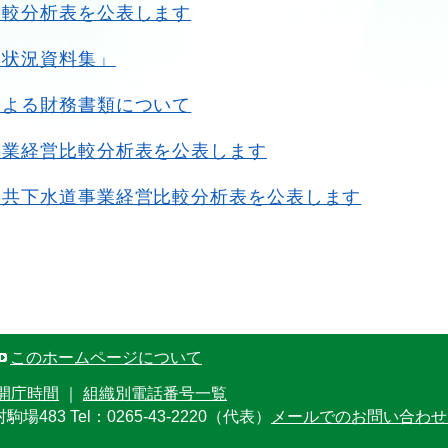
比較分析表を公表します
政状況資料集」
による財務書類について
事業経営比較分析表を公表します
公共下水道事業経営比較分析表を公表します
このホームページについて
開庁時間
｜
組織別電話番号一覧
村駒場483
Tel：0265-43-2220（代表）
メールでのお問い合わせ