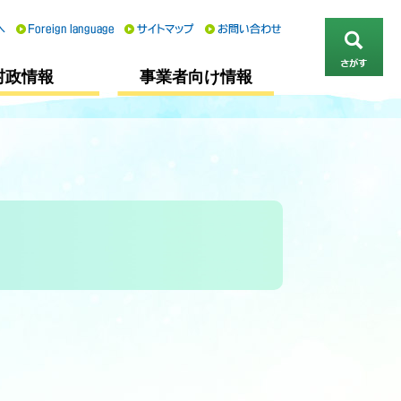
さ
村政情報
事業者向け情報
が
す