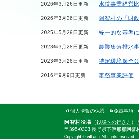
水道事業経営
2026年3月26日更新
阿智村の「財
2026年3月26日更新
統一的な基準
2025年5月29日更新
農業集落排水
2023年3月28日更新
特定環境保全
2023年3月28日更新
事務事業評価
2016年9月9日更新
個人情報の保護
免責事項
阿智村役場
（
役場への行き方
）
〒395-0303 長野県下伊那郡阿智
Copyright © vill.achi All rights reserved.