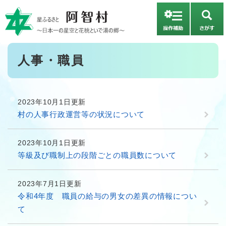
ペ
メニューを飛ばして本文へ
ー
さ
ジ
が
の
す
先
本
人事・職員
頭
文
で
す
。
2023年10月1日更新
村の人事行政運営等の状況について
2023年10月1日更新
等級及び職制上の段階ごとの職員数について
2023年7月1日更新
令和4年度 職員の給与の男女の差異の情報につい
て