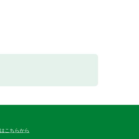
はこちらから