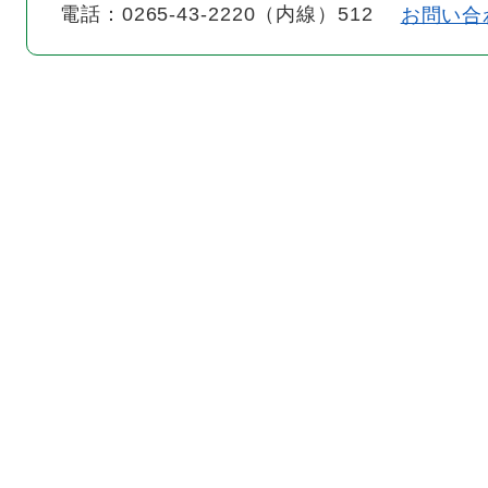
電話：0265-43-2220（内線）512
お問い合