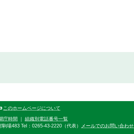
このホームページについて
開庁時間
｜
組織別電話番号一覧
村駒場483
Tel：0265-43-2220（代表）
メールでのお問い合わせ