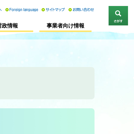
さ
村政情報
事業者向け情報
が
す