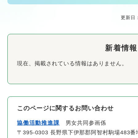
更新日：
新着情報
現在、掲載されている情報はありません。
このページに関するお問い合わせ
協働活動推進課
男女共同参画係
〒395-0303 長野県下伊那郡阿智村駒場483番