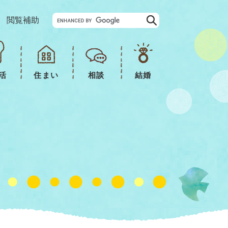
G
閲覧補助
o
o
g
l
e
カ
ス
活
住まい
相談
結婚
タ
ム
検
索