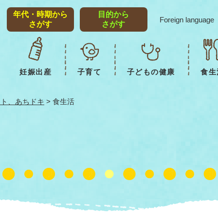
メニューを飛ばして本文へ
年代・時期から
目的から
Foreign language
さがす
さがす
妊娠出産
子育て
子どもの健康
食生
イト、あちドキ
>
食生活