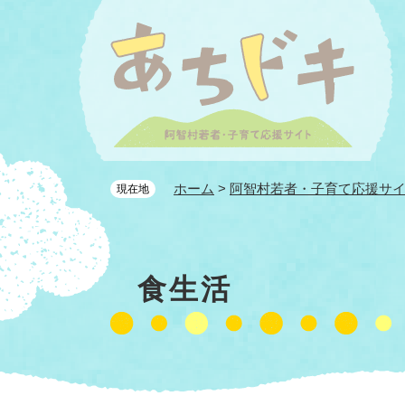
ペ
ー
ジ
の
先
頭
で
す
。
ホーム
>
阿智村若者・子育て応援サ
現在地
本
食生活
文