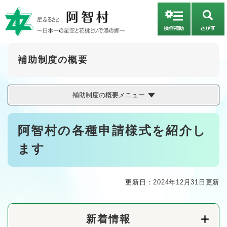
ペ
メニューを飛ばして本文へ
ー
さ
ジ
が
の
す
先
頭
補助制度の概要
で
す
。
補助制度の概要メニュー
本
阿智村の各種申請様式を紹介し
文
ます
更新日：2024年12月31日更新
新着情報