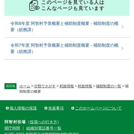
このページを見ている人は
こんなページも見ています
令和8年度 阿智村予算概要と補助制度概要 - 補助制度の概
要（総務課）
令和7年度 阿智村予算概要と補助制度概要 - 補助制度の概
要（総務課）
ホーム
>
分類でさがす
>
村政情報
>
村政情報
>
補助制度の一覧
>
補
現在地
助制度の概要
個人情報の保護
免責事項
このホームページについて
阿智村役場
（
役場への行き方
）
開庁時間
｜
組織別電話番号一覧