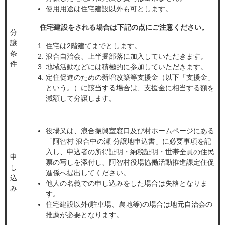
使用用途は住宅建設以外も可とします。
住宅建設をされる場合は下記の点にご注意ください。
分
譲
住宅は2階建てまでとします。
条
浪合自治会、上半掘部落に加入していただきます。
件
地域活動などには積極的に参加していただきます。
定住促進のための新増改築等支援金（以下「支援金」
という。）に該当する場合は、支援金に相当する額を
減額して分譲します。
役場又は、浪合振興室窓口及び村ホームページにある
「阿智村 浪合中の瀬 分譲地申込書」に必要事項を記
入し、申込者の所得証明・納税証明・世帯全員の住民
申
票の写しを添付し、阿智村役場協働活動推進課定住促
し
進係へ提出してください。
込
他人の名義での申し込みをした場合は失格となりま
み
す。
住宅建設以外(駐車場、農地等)の場合は地元自治会の
推薦が必要となります。