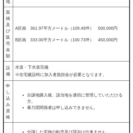
地
面
積
及
A区画 361.97平方メートル（109.49坪） 500,000円
び
販
B区画 333.00平方メートル（100.73坪） 450,000円
売
金
額
水道・下水道完備
設
備
※住宅建設時に加入者負担金が必要となります。
申
し
分譲地購入後、該当地を適切に管理していただける
込
方。
み
暴力団関係者は申し込みできません。
資
格
分譲した宅地の転売及び貸与は出来ません。