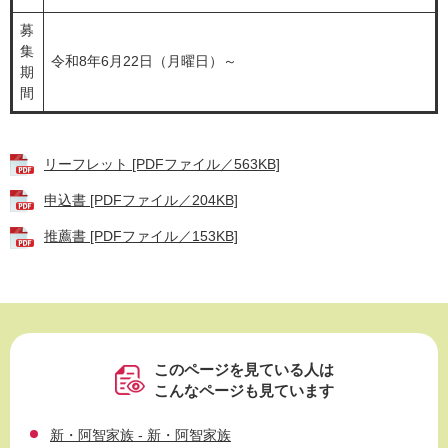
募
集
令和8年6月22日（月曜日）～
期
間
リーフレット [PDFファイル／563KB]
申込書 [PDFファイル／204KB]
推薦書 [PDFファイル／153KB]
このページを見ている人は
こんなページも見ています
新・阿智家族 - 新・阿智家族