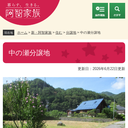
ペ
メ
ー
ニ
ジ
ュ
の
ー
先
を
頭
飛
ホーム
>
新・阿智家族
>
住む
>
分譲地
>
中の瀬分譲地
現在地
で
ば
す。
し
本
て
文
中の瀬分譲地
本
文
へ
更新日：2026年6月22日更新