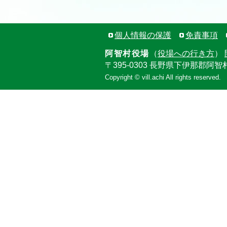
個人情報の保護
免責事項
阿智村役場
（
役場への行き方
）
〒395-0303 長野県下伊那郡阿智
Copyright © vill.achi All rights reserved.