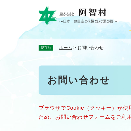
ペ
ー
ジ
の
先
頭
で
ホーム
>
お問い合わせ
現在地
す
。
本
お問い合わせ
文
ブラウザでCookie（クッキー）が
ため、お問い合わせフォームをご利