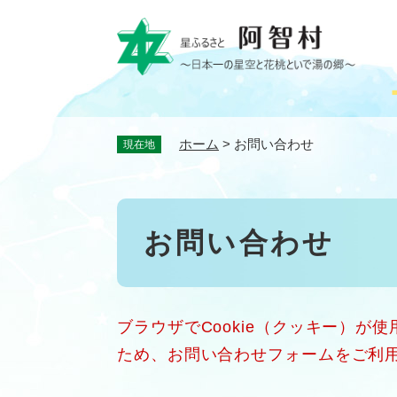
ペ
ー
ジ
の
先
頭
で
ホーム
>
お問い合わせ
現在地
す
。
本
お問い合わせ
文
ブラウザでCookie（クッキー）が
ため、お問い合わせフォームをご利