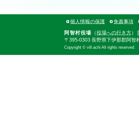
個人情報の保護
免責事項
阿智村役場
（
役場への行き方
）
〒395-0303 長野県下伊那郡阿智
Copyright © vill.achi All rights reserved.