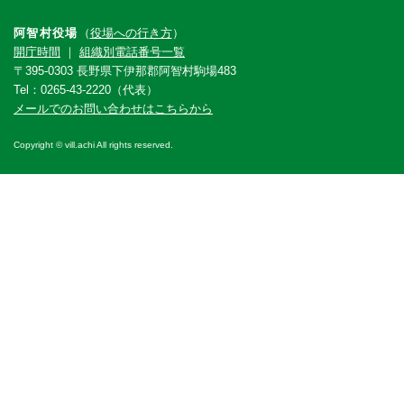
阿智村役場
（
役場への行き方
）
開庁時間
｜
組織別電話番号一覧
〒395-0303 長野県下伊那郡阿智村駒場483
Tel：0265-43-2220（代表）
メールでのお問い合わせはこちらから
Copyright © vill.achi All rights reserved.