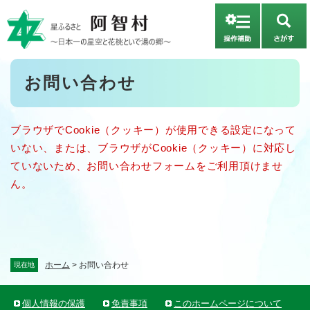
ペ
メニューを飛ばして本文へ
ー
さ
ジ
が
の
す
先
本
お問い合わせ
頭
文
で
す
。
ブラウザでCookie（クッキー）が使用できる設定になって
いない、または、ブラウザがCookie（クッキー）に対応し
ていないため、お問い合わせフォームをご利用頂けませ
ん。
ホーム
>
お問い合わせ
現在地
個人情報の保護
免責事項
このホームページについて