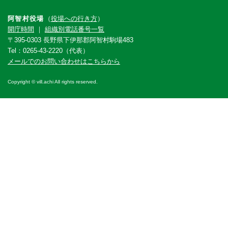
阿智村役場
（
役場への行き方
）
開庁時間
｜
組織別電話番号一覧
〒395-0303 長野県下伊那郡阿智村駒場483
Tel：0265-43-2220（代表）
メールでのお問い合わせはこちらから
Copyright © vill.achi All rights reserved.