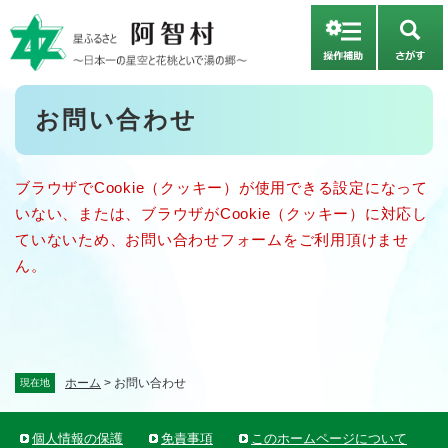
ペ
メニューを飛ばして本文へ
ー
さ
ジ
が
の
す
先
本
お問い合わせ
頭
文
で
す
。
ブラウザでCookie（クッキー）が使用できる設定になって
いない、または、ブラウザがCookie（クッキー）に対応し
ていないため、お問い合わせフォームをご利用頂けませ
ん。
ホーム
>
お問い合わせ
現在地
個人情報の保護
免責事項
このホームページについて