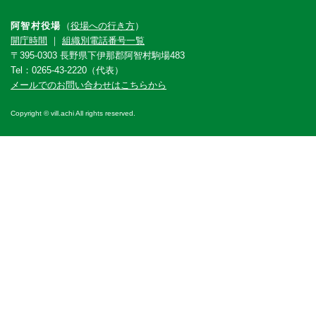
阿智村役場
（
役場への行き方
）
開庁時間
｜
組織別電話番号一覧
〒395-0303 長野県下伊那郡阿智村駒場483
Tel：0265-43-2220（代表）
メールでのお問い合わせはこちらから
Copyright © vill.achi All rights reserved.