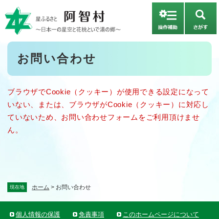
ペ
メニューを飛ばして本文へ
ー
さ
ジ
が
の
す
先
本
お問い合わせ
頭
文
で
す
。
ブラウザでCookie（クッキー）が使用できる設定になって
いない、または、ブラウザがCookie（クッキー）に対応し
ていないため、お問い合わせフォームをご利用頂けませ
ん。
ホーム
>
お問い合わせ
現在地
個人情報の保護
免責事項
このホームページについて