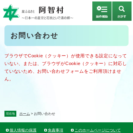
ペ
メニューを飛ばして本文へ
ー
さ
ジ
が
の
す
先
本
お問い合わせ
頭
文
で
す
。
ブラウザでCookie（クッキー）が使用できる設定になって
いない、または、ブラウザがCookie（クッキー）に対応し
ていないため、お問い合わせフォームをご利用頂けませ
ん。
ホーム
>
お問い合わせ
現在地
個人情報の保護
免責事項
このホームページについて