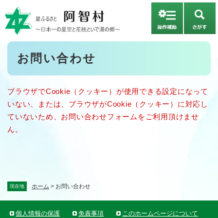
ペ
メニューを飛ばして本文へ
ー
さ
ジ
が
の
す
先
本
お問い合わせ
頭
文
で
す
。
ブラウザでCookie（クッキー）が使用できる設定になって
いない、または、ブラウザがCookie（クッキー）に対応し
ていないため、お問い合わせフォームをご利用頂けませ
ん。
ホーム
>
お問い合わせ
現在地
個人情報の保護
免責事項
このホームページについて