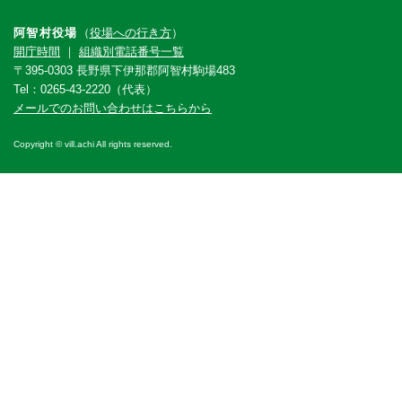
阿智村役場
（
役場への行き方
）
開庁時間
｜
組織別電話番号一覧
〒395-0303 長野県下伊那郡阿智村駒場483
Tel：0265-43-2220（代表）
メールでのお問い合わせはこちらから
Copyright © vill.achi All rights reserved.