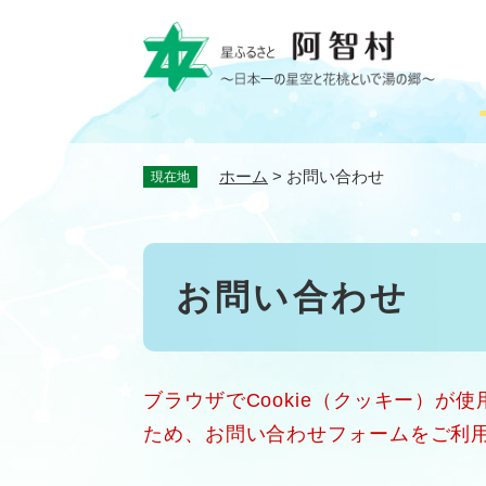
ペ
ー
ジ
の
先
頭
で
ホーム
>
お問い合わせ
現在地
す
。
本
お問い合わせ
文
ブラウザでCookie（クッキー）が
ため、お問い合わせフォームをご利