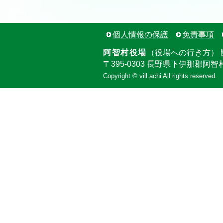
個人情報の保護
免責事項
阿智村役場
（
役場への行き方
）
〒395-0303 長野県下伊那郡阿智
Copyright © vill.achi All rights reserved.